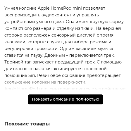
Умная колонка Apple HomePod mini позволяет
воспроизводить аудиоконтент и управлять
устройствами умного дома. Она имеет круглую форму
компактного размера и отделку из ткани. На верхней
стороне расположен сенсорный дисплей с тремя
кнопками, которые служат для выбора режима и
регулировки громкости. Одним касанием музыка
ставится на паузу. Двойным – переключается трек.
Тройной тап запускает предыдущий трек. С помощью
длительного нажатия активируется голосовой
помощник Siri. Резиновое основание предотвращает
скольжение колонки на поверхности.
Apple HomePod mini синхронизируется с устройствами
посредством технологий AirPlay, Bluetooth и Wi-Fi.
Показать описание полностью
Акустическая система с одним динамиком и двумя
пассивными излучателями формирует четкий звук на
360 градусов. Четыре микрофона передают чистый
голос. Питание колонки осуществляется от сети.
Похожие товары