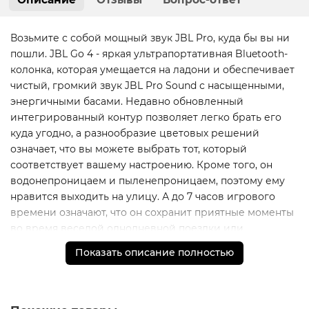
Возьмите с собой мощный звук JBL Pro, куда бы вы ни
пошли. JBL Go 4 - яркая ультрапортативная Bluetooth-
колонка, которая умещается на ладони и обеспечивает
чистый, громкий звук JBL Pro Sound с насыщенными,
энергичными басами. Недавно обновленный
интегрированный контур позволяет легко брать его
куда угодно, а разнообразие цветовых решений
означает, что вы можете выбрать тот, который
соответствует вашему настроению. Кроме того, он
водонепроницаем и пыленепроницаем, поэтому ему
нравится выходить на улицу. А до 7 часов игрового
времени означают, что он сохранит приятные моменты
во время веселой однодневной поездки или
вечернего отдыха под звездами. Соедините две Go 4
Показать описание полностью
для стереозвука или подключите несколько динамиков
JBL с поддержкой Auracast по беспроводной сети,
чтобы получить еще более громкий звук. Включите его
и позвольте музыке перенести вас куда угодно.