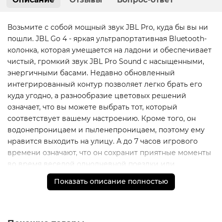
Возьмите с собой мощный звук JBL Pro, куда бы вы ни
пошли. JBL Go 4 - яркая ультрапортативная Bluetooth-
колонка, которая умещается на ладони и обеспечивает
чистый, громкий звук JBL Pro Sound с насыщенными,
энергичными басами. Недавно обновленный
интегрированный контур позволяет легко брать его
куда угодно, а разнообразие цветовых решений
означает, что вы можете выбрать тот, который
соответствует вашему настроению. Кроме того, он
водонепроницаем и пыленепроницаем, поэтому ему
нравится выходить на улицу. А до 7 часов игрового
времени означают, что он сохранит приятные моменты
во время веселой однодневной поездки или
вечернего отдыха под звездами. Соедините две Go 4
Показать описание полностью
для стереозвука или подключите несколько динамиков
JBL с поддержкой Auracast по беспроводной сети,
чтобы получить еще более громкий звук. Включите его
и позвольте музыке перенести вас куда угодно.