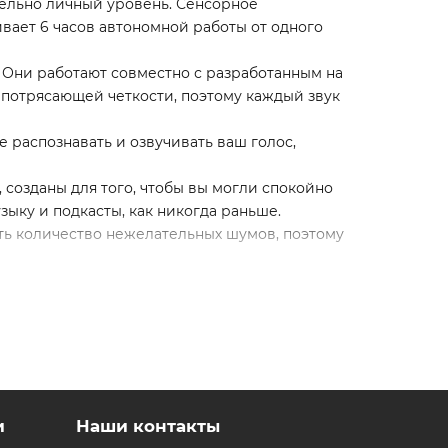
ельно личный уровень. Сенсорное
вает 6 часов автономной работы от одного
. Они работают совместно с разработанным на
 потрясающей четкости, поэтому каждый звук
 распознавать и озвучивать ваш голос,
 созданы для того, чтобы вы могли спокойно
зыку и подкасты, как никогда раньше.
ь количество нежелательных шумов, поэтому
в, которые подходят для более широкого
рует AirPods Pro на месте.
таких как сирены или электрические
дите пальцем вверх или вниз, чтобы
ршить вызов, или удерживайте, чтобы
и
Наши контакты
ранственный звук с динамическим