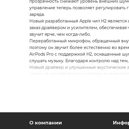
прозрачность снижают уровень внешних шумо
управление теперь позволяет регулировать г
заряда.
Новый разработанный Apple чип H2 является 
заказ драйвером и усилителем, обеспечивая 
звучит ярче, чем когда-либо.
Переработанный микрофон, обращенный внутрь
поэтому он звучит более естественно во вре
AirPods Pro с поддержкой H2, оснащенные шу
слушать музыку. Благодаря контролю над тем,
Новый драйвер и улучшенные акустические 
ничто не мешает прослушиванию во время пое
Теперь, благодаря очень маленькому размеру
диапазона ушей. Наконечники создают акустич
Адаптивная прозрачность использует возмож
инструменты, чтобы вы могли с комфортом 
Сенсорное управление позволяет легко упра
отрегулировать громкость, нажмите, чтобы в
переключиться между активным шумоподавле
О компании
Инфо
AirPods Pro выводят прослушивание на новы