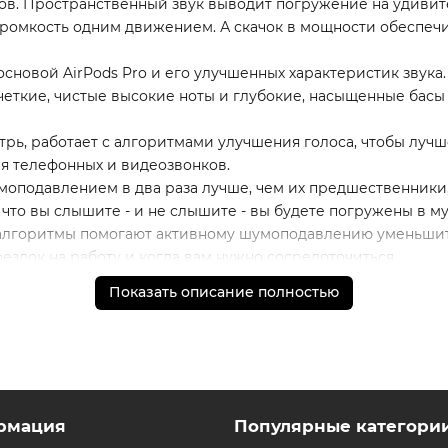
в. Пространственный звук выводит погружение на удивит
ромкость одним движением. А скачок в мощности обеспечи
основой AirPods Pro и его улучшенных характеристик звука
четкие, чистые высокие ноты и глубокие, насыщенные басы
, работает с алгоритмами улучшения голоса, чтобы лучше
мя телефонных и видеозвонков.
моподавлением в два раза лучше, чем их предшественники,
 что вы слышите - и не слышите - вы будете погружены в му
алгоритмы помогают активному шумоподавлению уменьшит
здок на работу и когда вам нужно сосредоточиться.
, в комплект входят четыре пары силиконовых наконечнико
Показать описание полностью
еское уплотнение, которое закрывает звук и надежно фикси
ности H2 для минимизации интенсивности громких звуков, 
слышать окружающий мир.
влять функциями воспроизведения с помощью ножки. Прове
оспроизвести и приостановить музыку или ответить и заве
нием и адаптивной прозрачностью.
рмация
Популярные категори
й уровень индивидуальности. Персонализированный прост