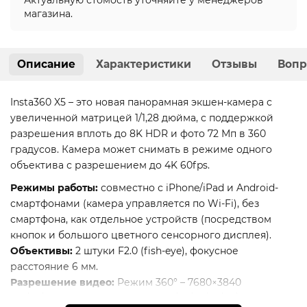
магазина.
Описание
Характеристики
Отзывы
Вопр
Insta360 X5 – это новая панорамная экшен-камера с
увеличенной матрицей 1/1,28 дюйма, с поддержкой
разрешения вплоть до 8K HDR и фото 72 Мп в 360
градусов. Камера может снимать в режиме одного
объектива с разрешением до 4K 60fps.
Режимы работы:
совместно с iPhone/iPad и Android-
смартфонами (камера управляется по Wi-Fi), без
смартфона, как отдельное устройств (посредством
кнопок и большого цветного сенсорного дисплея).
Объективы:
2 штуки F2.0 (fish-eye), фокусное
расстояние 6 мм.
Разрешение видео:
Режим 360° – 7680×3840
(30/25/24fps), 5760×2880 (5.7K, 60/50/48/30/25/24fps),