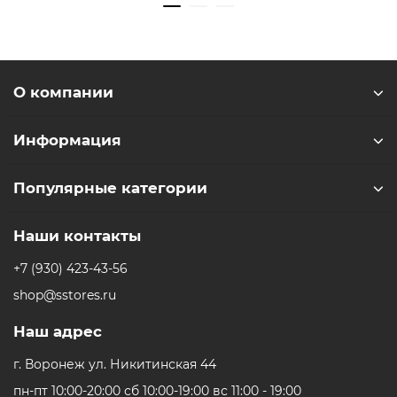
• Защитный чехол
• Салфетка для объектива
• Документация
• Крышка для объектива Х5/Х4 Lеns Сар
О компании
• Невидимая селфи-палка 114см
• Дополнительный аккумулятор
Информация
* - Актуальную стоимость и наличие товара, а также
Популярные категории
порядок доставки и оплаты необходимо уточнять у
менеджеров магазина.
Наши контакты
+7 (930) 423-43-56
shop@sstores.ru
Наш адрес
г. Воронеж ул. Никитинская 44
пн-пт 10:00-20:00 сб 10:00-19:00 вс 11:00 - 19:00