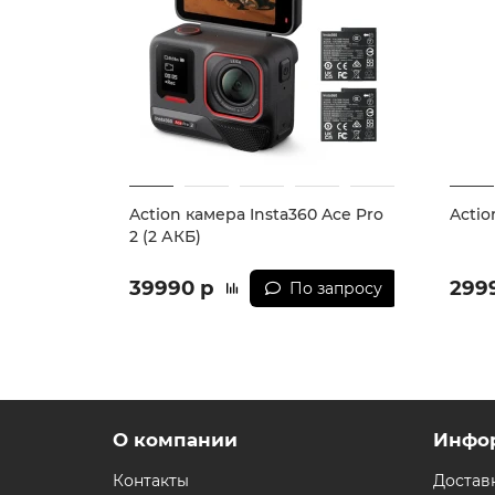
Action камера Insta360 Ace Pro
Actio
2 (2 АКБ)
39990 р
299
По запросу
О компании
Инфо
Контакты
Достав