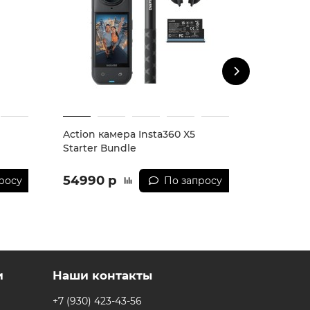
Action камера Insta360 X5
Action к
Stаrtеr Вundlе
64GB
54990 р
29990 
росу
По запросу
и
Наши контакты
+7 (930) 423-43-56