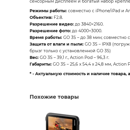
сенсорным дисплеем и богатый набор крепл
Режимы работы:
совместно с iPhone/iPad и A
Объектив:
F2.8.
Разрешение видео:
до 3840×2160.
Разрешение фото:
до 4000×3000.
Время работы:
GO 3S – до 38 мин; совместно 
Защита от влаги и пыли:
GO 3S – IPX8 (погруж
брызг только с установленной GO 3S)
Вес:
GO 3S – 39,1 г., Action Pod – 96,3 г.
Габариты:
GO 3S – 25,6 x 54,4 x 24,8 мм, Action P
* - Актуальную стоимость и наличие товара
Похожие товары