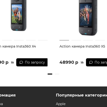
n камера Insta360 X4
Action камера Insta360 X5
90 р
48990 р
По запросу
По зап
рмация
Популярные категори
ка
Apple