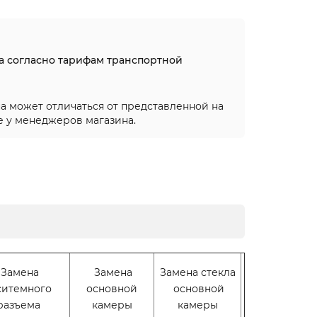
на согласно тарифам транспортной
а может отличаться от представленной на
е у менеджеров магазина.
Замена
Замена
Замена стекла
ситемного
основной
основной
разъема
камеры
камеры