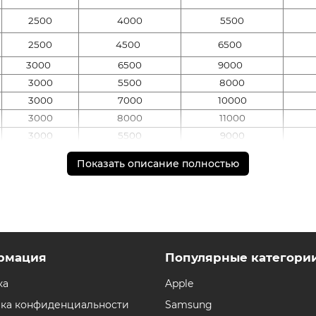
2500
4000
5500
2500
4500
6500
3000
6500
9000
3000
5500
8000
3000
7000
10000
3000
8000
11000
3000
5500
9000
3500
8500
12000
Показать описание полностью
3500
9500
13500
5000
9000
13500
5000
9500
15000
5500
9000
13500
5500
12000
19500
рмация
Популярные категори
6000
10000
16000
6000
9500
15500
ка
Apple
6000
-
24000
ка конфиденциальности
Samsung
7000
-
26000