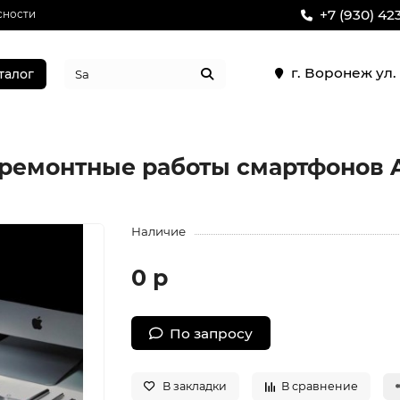
+7 (930) 42
сности
г. Воронеж ул
талог
 ремонтные работы смартфонов A
Наличие
0 р
По запросу
В закладки
В сравнение