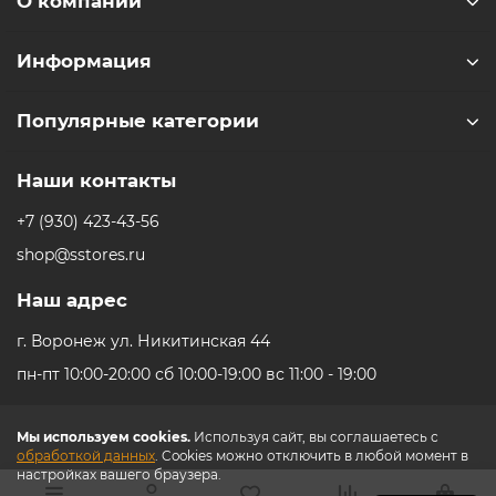
О компании
видеопередатчик DJI, достигать формы волны LiDAR, и
удобного управления.
Информация
Грузоподъемность 4,5 кг (10 фунтов) при увеличении
крутящего момента двигателя на 20 %
Популярные категории
Осевые рычаги из углеродного волокна подходят для
установки обычных беззеркальных/кинокамер и
Наши контакты
объективов. После балансировки подвес обеспечивает
большую избыточность мощности.
+7 (930) 423-43-56
shop@sstores.ru
* - Актуальную стоимость и наличие товара, а
Наш адрес
также порядок доставки и оплаты необходимо
г. Воронеж ул. Никитинская 44
уточнять у менеджеров магазина.
пн-пт 10:00-20:00 сб 10:00-19:00 вс 11:00 - 19:00
Мы используем cookies.
Используя сайт, вы соглашаетесь с
обработкой данных
. Cookies можно отключить в любой момент в
настройках вашего браузера.