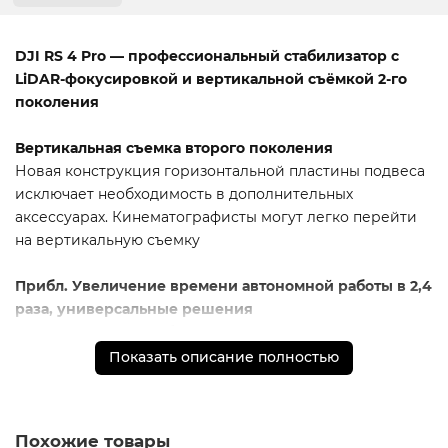
DJI RS 4 Pro — профессиональный стабилизатор с
LiDAR-фокусировкой и вертикальной съёмкой 2-го
поколения
Вертикальная съемка второго поколения
Новая конструкция горизонтальной пластины подвеса
исключает необходимость в дополнительных
аксессуарах. Кинематографисты могут легко перейти
на вертикальную съемку
Прибл. Увеличение времени автономной работы в 2,4
раза, универсальные решения
Увеличьте время работы до 29 часов с помощью
аккумуляторной ручки повышенной емкости RS
Показать описание полностью
BG70. И выбирал из различных конфигураций
портативных устройств с протоколом RS SDK.
Похожие товары
Поддерживает двигатели двойной фокусировки и