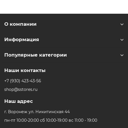
SmartThings, управление жестами и Wi-Fi точку
доступа.
Смартфон Samsung Galaxy Z Flip 7 - это современное и
функциональное устройство, которое станет
О компании
незаменимым помощником в повседневной жизни.
Информация
* - Актуальную стоимость и наличие товара, а также
порядок доставки и оплаты необходимо уточнять у
Популярные категории
менеджеров магазина.
** - На момент покупки не предустановлены
обязательные приложения, в том числе единый
Наши контакты
магазин приложений (RuStore).
+7 (930) 423-43-56
shop@sstores.ru
Наш адрес
г. Воронеж ул. Никитинская 44
пн-пт 10:00-20:00 сб 10:00-19:00 вс 11:00 - 19:00