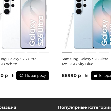
 а также порядок доставки и оплаты необходимо уточнять
 обязательные приложения, в том числе единый магазин 
ng Galaxy S26 Ultra
Samsung Galaxy S26 Ultra
2GB White
12/512GB Sky Blue
90 р
88990 р
По запросу
В кор
рмация
Популярные категори