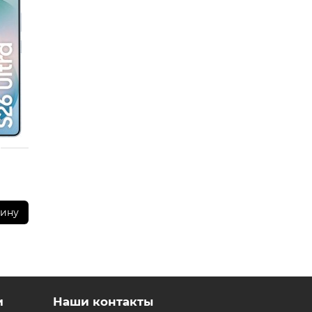
 у менеджеров магазина.
приложений (RuStore)
зину
и
Наши контакты