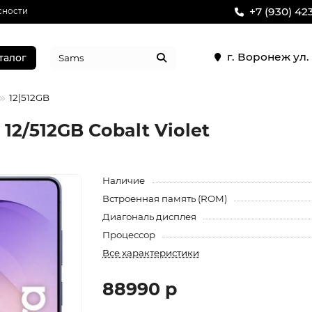
+7 (930) 42
сности
г. Воронеж ул
талог
12|512GB
12/512GB Cobalt Violet
Наличие
Встроенная память (ROM)
Диагональ дисплея
Процессор
Все характеристики
88990 р