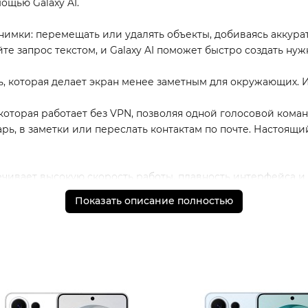
ощью Galaxy AI.
имки: перемещать или удалять объекты, добиваясь аккурат
е запрос текстом, и Galaxy AI поможет быстро создать ну
, которая делает экран менее заметным для окружающих. 
ь, которая работает без VPN, позволяя одной голосовой ком
рь, в заметки или переслать контактам по почте. Настоящи
ивает высокую скорость работы, плавность интерфейса и 
Показать описание полностью
аботы без лишних переживаний о зарядке.
астотой обновления до 120 Гц - плавная картинка, высокая
ффективнее справляется с нагрузками и сохраняет стабил
 тех, кто хочет больше: больше возможностей в съемке, бо