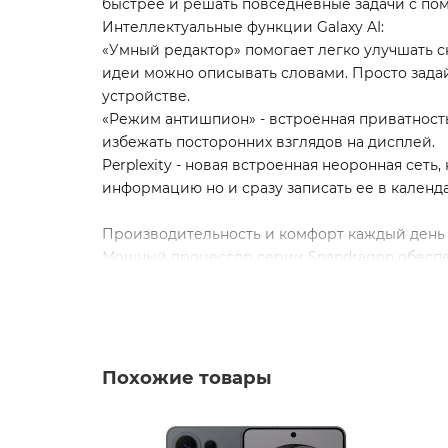
быстрее и решать повседневные задачи с пом
Интеллектуальные функции Galaxy AI:
«Умный редактор» помогает легко улучшать сн
идеи можно описывать словами. Просто задайт
устройстве.
«Режим антишпион» - встроенная приватность
избежать посторонних взглядов на дисплей.
Perplexity - новая встроенная неоронная сет
информацию но и сразу записать ее в календа
Производительность и комфорт каждый день
Мощный процессор серии Snapdragon обеспеч
многозадачности.
Аккумулятор 5000 мА·ч - длительное время р
Экран 6,9" Dynamic AMOLED 2X с адаптивной ч
сценариях.
Улучшенная система охлаждения - смартфон э
Похожие товары
* По сравнению с Galaxy S25 Ultra.
Samsung Galaxy S26 Ultra - это смартфон для
творчества.