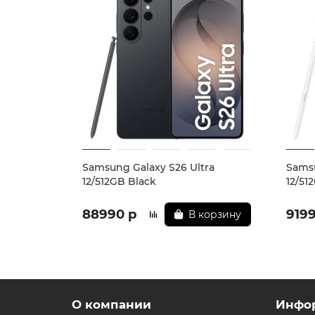
* - Актуальную стоимость и наличие товара,
** - На момент покупки не предустановлены
Samsung Galaxy S26 Ultra
Samsu
12/512GB Black
12/51
88990 р
919
В корзину
О компании
Инфо