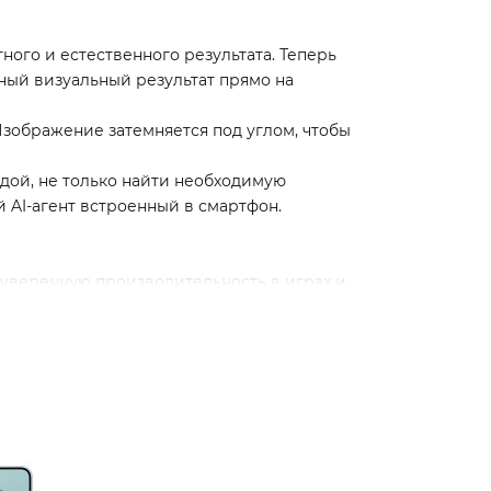
ного и естественного результата. Теперь
жный визуальный результат прямо на
Изображение затемняется под углом, чтобы
андой, не только найти необходимую
й AI-агент встроенный в смартфон.
уверенную производительность в играх и
 яркость и комфортный просмотр в любых
ьную производительность.*
льше мощности и больше свободы для