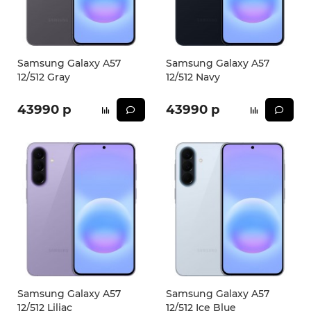
iPhone 16e
iPad Pro 13 M4 (2024)
iMac
Galaxy Z Flip 7
Все категории (12)
Все категории (9)
Mac Studio
Все категории (17)
Samsung Galaxy A57
Samsung Galaxy A57
12/512 Gray
12/512 Navy
AppleTV
43990 р
43990 р
Mac Mini
AirTag
HomePod
Samsung Galaxy A57
Samsung Galaxy A57
12/512 Liliac
12/512 Ice Blue