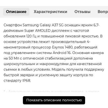
Описание
Характеристики
Отзывы
Вопр
Смартфон Samsung Galaxy A37 5G оснащен ярким 6,7-
дюймовым Super AMOLED дисплеем с частотой
обновления 120 Гц и повышенной пиковой яркостью. В
основе устройства лежит производительный 4-
нанометровый процессор Exynos 1480, работающий
под управлением системы Android 16. Основная камера
на 50 Мп с оптической стабилизацией дополнена
широкоугольным и макромодулями для качественной
съемки в любых условиях. Модель получила поддержку
быстрой зарядки и усиленную защиту корпуса по
стандарту IP68.
* - Актуальную стоимость и наличие товара, а также
порядок доставки и оплаты необходимо уточнять у
Показать описание полностью
менеджеров магазина.