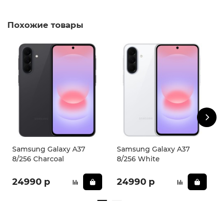
** - На момент покупки не предустановлены
обязательные приложения, в том числе единый
магазин приложений (RuStore).
Похожие товары
Samsung Galaxy A37
Samsung Galaxy A37
8/256 Charcoal
8/256 White
24990 р
24990 р