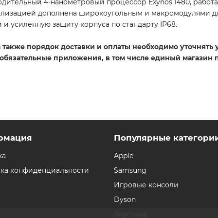
одительный 4-нанометровый процессор Exynos 1480, работ
билизацией дополнена широкоугольным и макромодулями дл
и усиленную защиту корпуса по стандарту IP68.
 а также порядок доставки и оплаты необходимо уточнять
 обязательные приложения, в том числе единый магазин 
рмация
Популярные категори
ка
Apple
ка конфиденциальности
Samsung
Игровые консоли
Dyson
Акустика