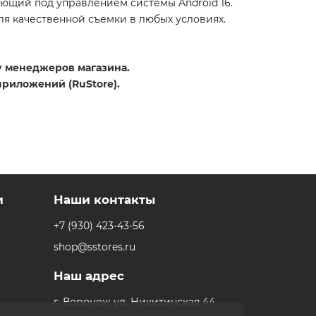
ающий под управлением системы Android 16.
я качественной съемки в любых условиях.
 у менеджеров магазина.
приложений (RuStore).
и
Наши контакты
+7 (930) 423-43-56
shop@sstores.ru
Наш адрес
г. Воронеж ул. Никитинская 44