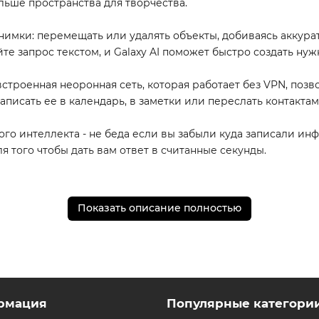
ьше пространства для творчества.
имки: перемещать или удалять объекты, добиваясь аккурат
е запрос текстом, и Galaxy AI поможет быстро создать ну
я встроенная неоронная сеть, которая работает без VPN, поз
исать ее в календарь, в заметки или переслать контактам
о интеллекта - не беда если вы забыли куда записали ин
я того чтобы дать вам ответ в считанные секунды.
вает высокую скорость работы, плавность интерфейса и с
Показать описание полностью
астотой обновления до 120 Гц - яркое, плавное и комфортн
ощущение в руке и комфорт в ежедневном использовании.
ый аккумулятор на 4755 мАп помогает смартфону уверенно 
тфон с интеллектуальными возможностями, созданный для те
рмация
Популярные категори