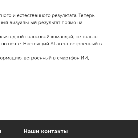
ного и естественного результата. Теперь
жный визуальный результат прямо на
воляя одной голосовой командой, не только
 по почте. Настоящий AI-агент встроенный в
формацию, встроенный в смартфон ИИ,
табильную работу функций Galaxy AI.
ое изображение для просмотра, игр и работы.
справляться с многозадачностью, съемкой и
х, кто хочет больше удобства, скорости и
и
Наши контакты