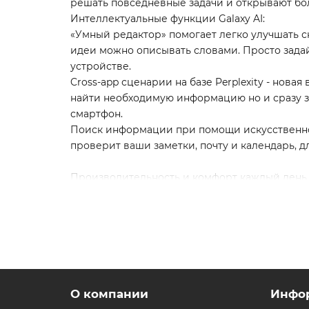
решать повседневные задачи и открывают бол
Интеллектуальные функции Galaxy AI:
«Умный редактор» помогает легко улучшать сн
идеи можно описывать словами. Просто задайт
устройстве.
Cross-app сценарии на базе Perplexity - нова
найти необходимую информацию но и сразу зап
смартфон.
Поиск информации при помощи искусственног
проверит ваши заметки, почту и календарь, дл
Производительность и комфорт каждый день
Мощный процессор серии Snapdragon обеспечи
Экран 6,3" Dynamic AMOLED 2X с адаптивной ч
Тонкий и элегантный корпус - премиальное 
Оптимизированная производительность и нов
обработкой контента.
Samsung Galaxy S26 Plus - это стильный смар
творчества каждый день.
О компании
Инфо