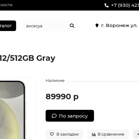
+7 (930) 42
сности
г. Воронеж ул
талог
12/512GB Gray
Наличие
89990 р
По запросу
В закладки
В сравнение