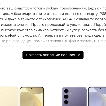
.
 что ваш смартфон готов к любым приключениям. Ведь он 
таль. А благодаря защите от пыли и воды по стандарту IP6
ии даже в темноте с технологией AI ISP. Создавайте портр
 имеют значения. Просто продолжайте увеличивать. Перейди
высокое качество снимков: четкость и супер-резкость без 
тографий с помощью AI. Теперь вы можете без труда сдела
ные рекомендации поможет заполнить фон и заставить исч
7-дюймового QHD+ экрана Galaxy S24+ обеспечивают макси
ть оптимальными.
Показать описание полностью
де. Galaxy S24+ оснащен интеллектуальным аккумулятором, 