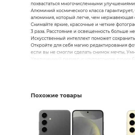
похвастаться многочисленными улучшениями
Алюминий космического класса гарантирует,
алюминия, который легче, чем нержавеющая с
Снимайте яркие, красочные и четкие фотограф
3 раза. Расстояние и освещенность больше не
Искусственный интеллект поможет сохранить 
Откройте для себя магию редактирования фо
если вы не смогли сделать снимок мечты, Ум
Увеличенный размер и ультратонкие рамки 6,
Booster делает цветопередачу и контрастнос
Включайте их снова и снова. Не думая о заря
создавать контент.
Похожие товары