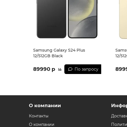
Samsung Galaxy S24 Plus
Samsu
12/512GB Black
12/51
89990 р
899
По запросу
О компании
Инфо
Контакты
Достав
О компании
Полити