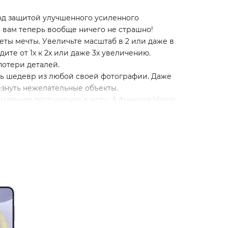
под защитой улучшенного усиленного
8 вам теперь вообще ничего не страшно!
еты мечты. Увеличьте масштаб в 2 или даже в
те от 1x к 2x или даже 3x увеличению.
потери деталей.
ть шедевр из любой своей фотографии. Даже
езнуть нежелательные объекты.
мальное погружение в игру. А функция Vision
который позволит дольше играть, смотреть и