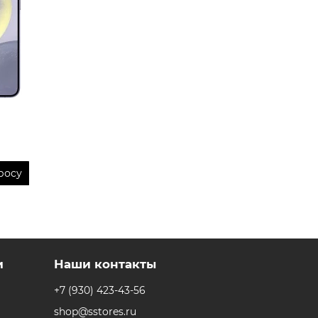
росу
и
Наши контакты
+7 (930) 423-43-56
shop@sstores.ru