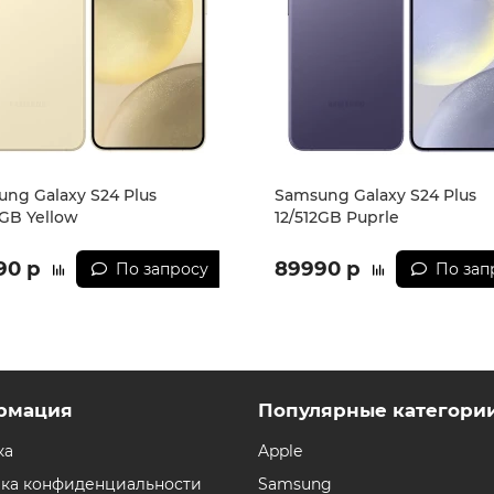
ng Galaxy S24 Plus
Samsung Galaxy S24 Plus
2GB Yellow
12/512GB Puprle
90 р
89990 р
По запросу
По зап
рмация
Популярные категори
ка
Apple
ка конфиденциальности
Samsung