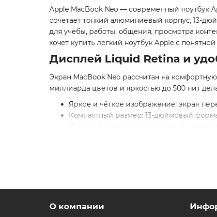
Apple MacBook Neo — современный ноутбук App
сочетает тонкий алюминиевый корпус, 13-дюй
для учёбы, работы, общения, просмотра конте
хочет купить лёгкий ноутбук Apple с понятно
Дисплей Liquid Retina и у
Экран MacBook Neo рассчитан на комфортную
миллиарда цветов и яркостью до 500 нит дел
Яркое и чёткое изображение: экран пер
Компактный размер: 13-дюймовый формат 
Прочный корпус: алюминиевый корпус в
Для категории Apple MacBook Neo это один и
ощущения компромисса.
Производительность, Apple Inte
В основе Apple MacBook Neo лежит чип A18 P
для браузера, видеозвонков, работы с докум
О компании
Инфо
многозадачности.