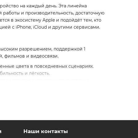
тройство на каждый день. Эта линейка
й работы и производительность, достаточную
тся в экосистему Apple и подойдёт тем, кто
цией с iPhone, iCloud и другими сервисами.
 высоким разрешением, поддержкой 1
й, фильмов и видеосвязи.
щенные цвета в повседневных сценариях.
бильность и лёгкость.
стоянного ежедневного использования.
ри этом даёт комфортный визуальный опыт без
темы в типовых сценариях. Ноутбук подходит
дания контента и повседневной
и
Наши контакты