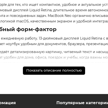
le для тех, кто ищет компактное, удобное и актуальное ус
мовый дисплей Liquid Retina, длительное время автономно
нта и повседневных задач. MacBook Neo органично вписывае
й логикой macOS, качественным экраном и удобной интегра
добный форм-фактор
 ежедневную работу. 13-дюймовый дисплей Liquid Retina с
ает ноутбук удобным для документов, браузера, презентаци
едаёт детализированную картинку, читаемый текст и насы
удобен для дома, офиса, поездок и учёбы, когда важны мо
ыглядит аккуратно, ощущается надёжно и подходит для по
Показать описание полностью
з ключевых аргументов: ноутбук остаётся компактным, но п
lligence и автономность
ro, который обеспечивает быструю и стабильную работу сис
ентами, таблицами, презентациями, обучения, общения, соз
рмация
Популярные категори