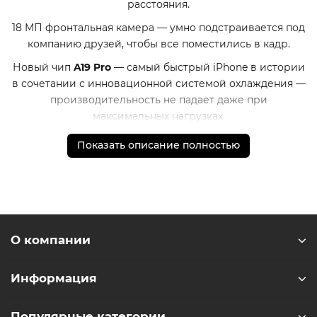
расстояния.
18 МП фронтальная камера — умно подстраивается под
компанию друзей, чтобы все поместились в кадр.
Новый чип
A19 Pro
— самый быстрый iPhone в истории
в сочетании с инновационной системой охлаждения —
производительность не падает даже при
максимальных нагрузках.
Новый внутренний дизайн позволил увеличить
Показать описание полностью
батарею.
iPhone 17 Pro Max
работает на
4
часа дольше,
чем
iPhone 15 Pro Max
.
Больше, чем смартфон
iPhone 17 Pro Max
— это стиль, эмоции и технологии
будущего, уместившиеся в вашей ладони.
О компании
* - Актуальную стоимость и наличие товара, а также
порядок доставки и оплаты необходимо уточнять у
Информация
менеджеров магазина.
** - На момент покупки не предустановлены
Популярные категории