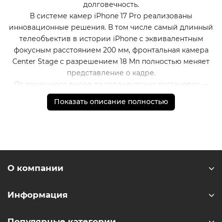
долговечность.
В системе камер iPhone 17 Pro реализованы
инновационные решения. В том числе самый длинный
телеобъектив в истории iPhone с эквивалентным
фокусным расстоянием 200 мм, фронтальная камера
Center Stage с разрешением 18 Мп полностью меняет
представление о кадре.
От домашнего видео до голливудских постановок —
iPhone 17 Pro справится с любой задачей. Благодаря
Показать описание полностью
большему количеству профессиональных функций для
видео, чем когда-либо — таким как улучшенная
стабилизация видео, характеристики
кинематографического уровня и совместимость с
отраслевыми рабочими процессами — iPhone 17 Pro
предоставляет мощные инструменты для создания
О компании
фильмов в любое время и в любом месте.
* - Актуальную стоимость и наличие товара, а также
Информация
порядок доставки и оплаты необходимо уточнять у
менеджеров магазина.
Популярные категории