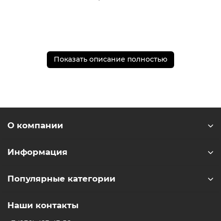
* - Актуальную стоимость и наличие товара, а также
Показать описание полностью
порядок доставки и оплаты необходимо уточнять у
менеджеров магазина.
** - На момент покупки не предустановлены
обязательные приложения, в том числе единый
магазин приложений (RuStore)
О компании
Информация
Популярные категории
Наши контакты