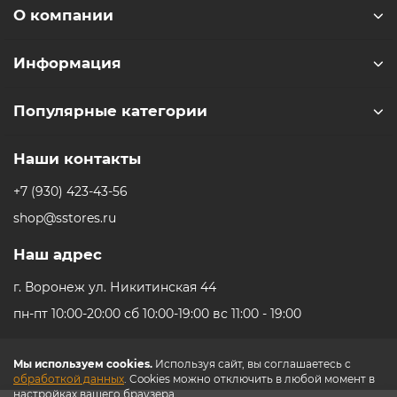
Фотовспышка: тыльная
О компании
Разрешение фронтальной камеры: 12 МП
Макс. разрешение видео: 3840x2160
Информация
Макс. частота кадров видео: 240 к/с
Частота кадров при записи видео Full HD: 240 к/c
Популярные категории
Частота кадров при записи видео 4K: 60 к/c
Наши контакты
Связь
Стандарт связи: 2G, 3G, 4G LTE,
Gigabit Class LTE,
5G
+7 (930) 423-43-56
Беспроводные интерфейсы: Bluetooth, NFC, Wi-Fi
shop@sstores.ru
Стандарт Wi-Fi: 4 (802.11n), 5 (802.11ac), 6 (802.11ax)
Стандарт Bluetooth: 5.3
Наш адрес
Геопозиционирование: A-GPS, BeiDou, GPS, Galileo,
QZSS, ГЛОНАСС
г. Воронеж ул. Никитинская 44
пн-пт 10:00-20:00 сб 10:00-19:00 вс 11:00 - 19:00
Память и процессор
Процессор:
Apple A18
Мы используем cookies.
Используя сайт, вы соглашаетесь с
Количество ядер процессора: 6
обработкой данных
. Cookies можно отключить в любой момент в
Оперативая память: 8 ГБ
настройках вашего браузера.