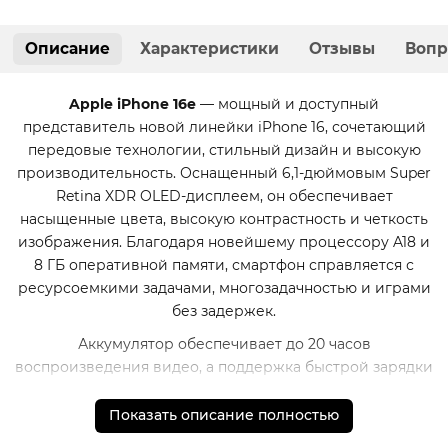
Описание
Характеристики
Отзывы
Вопр
Apple iPhone 16e
— мощный и доступный
представитель новой линейки iPhone 16, сочетающий
передовые технологии, стильный дизайн и высокую
производительность. Оснащенный 6,1-дюймовым Super
Retina XDR OLED-дисплеем, он обеспечивает
насыщенные цвета, высокую контрастность и четкость
изображения. Благодаря новейшему процессору A18 и
8 ГБ оперативной памяти, смартфон справляется с
ресурсоемкими задачами, многозадачностью и играми
без задержек.
Аккумулятор обеспечивает до 20 часов
воспроизведения видео, а поддержка быстрой зарядки
делает использование смартфона еще комфортнее.
Показать описание полностью
Характеристики
Тип корпуса: классический