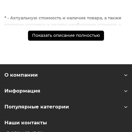
* - Актуальную стоимость и наличие товара, а также
порядок доставки и оплаты необходимо уточнять у
менеджеров магазина.
Показать описание полностью
** - На момент покупки не предустановлены
обязательные приложения, в том числе единый
магазин приложений (RuStore)
О компании
Информация
Популярные категории
Наши контакты