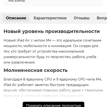
магазина.
Описание
Характеристики
Отзывы
Вопр
Новый уровень производительности
Новый iPad Air с чипом M4 — это идеальное сочетание
мощности, мобильности и инноваций. Он создан для
тех, кто требует от устройства максимальной
универсальности: будь то творчество, работа, учеба
или развлечения.
Молниеносная скорость
Благодаря 8 ядерному CPU и 9 ядерному GPU чипа M4,
iPad Air работает заметно быстрее предыдущих
версий, обеспечивая плавную работу даже с тяжелыми
задачами и сложной графикой. Мощный чип
раскрывает новые горизонты для творчества
Показать описание полностью
и мультимедийных развлечений.