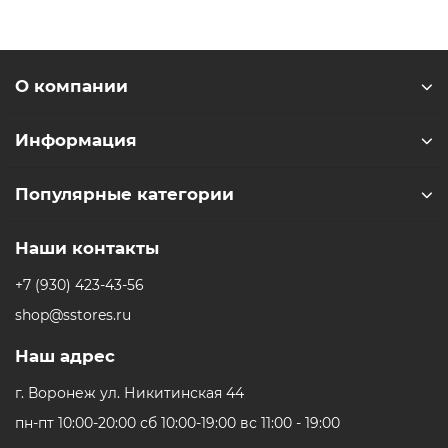
установлен энергоэффективный модем C1X
производства непосредственно Apple.
Максимум автономии для полного
О компании
дня работы
Устройство поддерживает длительное время работы
Информация
без подзарядки, позволяя сосредоточиться на рабочих
задачах или развлечении. Энергоэффективность
Популярные категории
компонентов оптимизирована для лучшей работы
с аккумулятором.
Наши контакты
Новая ступень многозадачности
+7 (930) 423-43-56
Новая операционная система приносит
shop@sstores.ru
усовершенствованную систему окон, удобные
инструменты для работы с файлами и расширенные
Наш адрес
возможности управления звуком. Всё продумано для
комфортной многозадачности и креативной работы.
г. Воронеж ул. Никитинская 44
Аксессуары для творчества и работы
пн-пт 10:00-20:00 сб 10:00-19:00 вс 11:00 - 19:00