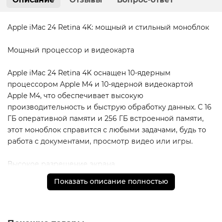
Apple iMac 24 Retina 4K: мощный и стильный моноблок
Мощный процессор и видеокарта
Apple iMac 24 Retina 4K оснащен 10-ядерным
процессором Apple M4 и 10-ядерной видеокартой
Apple M4, что обеспечивает высокую
производительность и быструю обработку данных. С 16
ГБ оперативной памяти и 256 ГБ встроенной памяти,
этот моноблок справится с любыми задачами, будь то
работа с документами, просмотр видео или игры.
Высокое разрешение экрана
Показать описание полностью
Разрешение экрана Apple iMac 24 Retina 4K составляет
4480x2520 пикселей, что обеспечивает четкое и яркое
изображение. Благодаря технологии Retina, вы
сможете наслаждаться мельчайшими деталями и