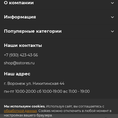
О компании
что обеспечивает быстрое и стабильное подключение
к другим устройствам. Моноблок совместим с
операционными системами macOS и Windows 10.
Информация
Выбирая Apple iMac 24 Retina 4K, вы получаете мощный,
Популярные категории
стильный и функциональный моноблок, который
станет незаменимым помощником в вашей работе и
развлечениях.
Наши контакты
+7 (930) 423-43-56
* - Актуальную стоимость и наличие товара, а также
shop@sstores.ru
порядок доставки и оплаты необходимо уточнять у
менеджеров магазина.
Наш адрес
г. Воронеж ул. Никитинская 44
пн-пт 10:00-20:00 сб 10:00-19:00 вс 11:00 - 19:00
Мы используем cookies.
Используя сайт, вы соглашаетесь с
обработкой данных
. Cookies можно отключить в любой момент в
настройках вашего браузера.