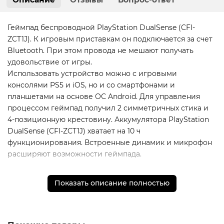
Геймпад беспроводной PlayStation DualSense (CFI-
ZCT1J). К игровым приставкам он подключается за счет
Bluetooth. При этом провода не мешают получать
удовольствие от игры.
Использовать устройство можно с игровыми
консолями PS5 и iOS, но и со смартфонами и
планшетами на основе ОС Android. Для управления
процессом геймпад получил 2 симметричных стика и
4-позиционную крестовину. Аккумулятора PlayStation
DualSense (CFI-ZCT1J) хватает на 10 ч
функционирования. Встроенные динамик и микрофон
расширяют возможности геймпада.
* - Актуальную стоимость и наличие товара, а также
Показать описание полностью
порядок доставки и оплаты необходимо уточнять у
менеджеров магазина.