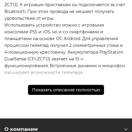
ZCT1J). К игровым приставкам он подключается за счет
Bluetooth. При этом провода не мешают получать
удовольствие от игры.
Использовать устройство можно с игровыми
консолями PS5 и iOS, но и со смартфонами и
планшетами на основе ОС Android. Для управления
процессом геймпад получил 2 симметричных стика и
4-позиционную крестовину. Аккумулятора PlayStation
DualSense (CFI-ZCT1J) хватает на 10 ч
функционирования. Встроенные динамик и микрофон
расширяют возможности геймпада.
* - Актуальную стоимость и наличие товара, а также
Показать описание полностью
порядок доставки и оплаты необходимо уточнять у
менеджеров магазина.
О компании