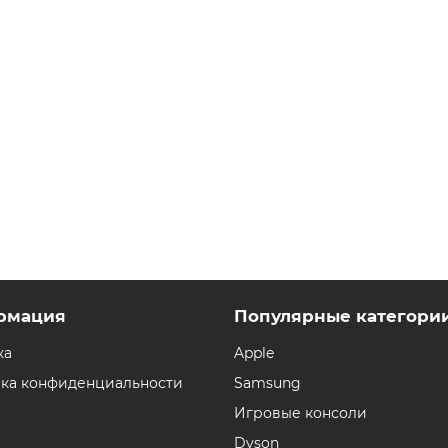
рмация
Популярные категори
ка
Apple
ка конфиденциальности
Samsung
Игровые консоли
Dyson