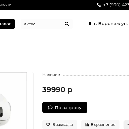
+7 (930) 42
сности
г. Воронеж ул
талог
Наличие
39990 р
По запросу
В закладки
В сравнение