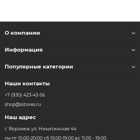
консоли. Сенсорный экран обеспечивает удобное
управление игрой, а также доступ к интерфейсу
SteamOS.
Консоль имеет время работы до 12 часов при игре, что
О компании
позволяет вам играть в любое время без опасения
быстрого разряда батареи.
Информация
C Steam Deck OLED Вам не нужно больше беспокоиться
о том, где найти удобное и мобильное место для игры.
Популярные категории
* - Актуальную стоимость и наличие товара, а также
Наши контакты
порядок доставки и оплаты необходимо уточнять у
+7 (930) 423-43-56
менеджеров магазина.
shop@sstores.ru
Наш адрес
г. Воронеж ул. Никитинская 44
пн-пт 10:00-20:00 сб 10:00-19:00 вс 11:00 - 19:00