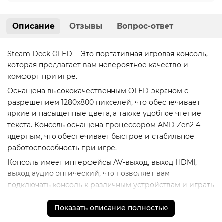
Описание
Отзывы
Вопрос-ответ
Steam Deck OLED - Это портативная игровая консоль,
которая предлагает вам невероятное качество и
комфорт при игре.
Оснащена высококачественным OLED-экраном с
разрешением 1280x800 пикселей, что обеспечивает
яркие и насыщенные цвета, а также удобное чтение
текста. Консоль оснащена процессором AMD Zen2 4-
ядерным, что обеспечивает быстрое и стабильное
работоспособность при игре.
Консоль имеет интерфейсы AV-выход, выход HDMI,
выход аудио оптический, что позволяет вам
подключать консоль к различным устройствам и играть
на большом экране.
Показать описание полностью
Консоль оснащена проигрывателем видео, что
позволяет вам смотреть фильмы и сериалы прямо на