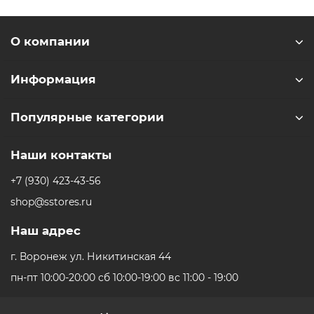
Ударопрочное стекло Ion-X обеспечивает двукратное
О компании
увеличение устойчивости к царапинам по сравнению с
Series 10. Рейтинг водонепроницаемости WR50M
позволяет погружаться на глубину до 6 метров, а
Информация
сертификация IP6X гарантирует полную защиту от
пыли.
Популярные категории
Комплексный мониторинг сна и дыхания
Наши контакты
Система ежедневно анализирует качество сна,
+7 (930) 423-43-56
учитывая продолжительность, постоянство времени
shop@sstores.ru
отхода ко сну, частоту пробуждений и время в каждой
фазе. Часы способны обнаруживать признаки
Наш адрес
синдрома обструктивного апноэ сна, отслеживая
нарушения дыхания в течение времени.
г. Воронеж ул. Никитинская 44
пн-пт 10:00-20:00 сб 10:00-19:00 вс 11:00 - 19:00
Технология Wrist Flick позволяет управлять
уведомлениями и вызовами жестами запястья.