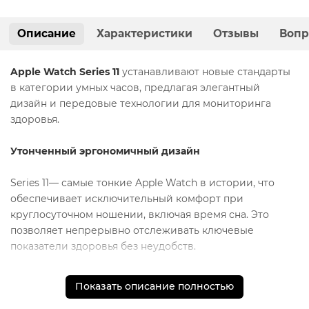
Описание
Характеристики
Отзывы
Вопр
Apple Watch Series 11
устанавливают новые стандарты
в категории умных часов, предлагая элегантный
дизайн и передовые технологии для мониторинга
здоровья.
Утонченный эргономичный дизайн
Series 11— самые тонкие Apple Watch в истории, что
обеспечивает исключительный комфорт при
круглосуточном ношении, включая время сна. Это
позволяет непрерывно отслеживать ключевые
показатели здоровья без неудобств.
Улучшенная автономность
Показать описание полностью