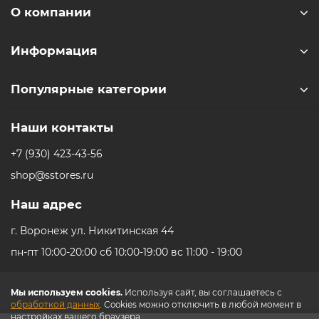
с захватывающим пространственным звуком. Личная
О компании
библиотека снимков и роликов здесь выглядит просто
невероятно.
Информация
Ещё более реалистичное общение
Популярные категории
Apple Vision Pro выводит удобство использования
видеовстреч через FaceTime на абсолютно новый
уровень. Приложение показывает собеседников
Наши контакты
в реальную величину, и когда к встрече
+7 (930) 423-43-56
присоединяются новые участники — все они будто
находятся на расстоянии вытянутой руки.
shop@sstores.ru
Самое амбициозное устройство когда-либо
Наш адрес
созданное Apple
г. Воронеж ул. Никитинская 44
Apple Vision Pro — результат десятилетий опыта
пн-пт 10:00-20:00 сб 10:00-19:00 вс 11:00 - 19:00
разработки высокопроизводительных мобильных
и носимых устройств, который воплотился в самом
амбициозном продукте компании Apple. Он объединяет
Мы используем cookies.
Используя сайт, вы соглашаетесь с
передовые технологии в компактном формате
обработкой данных
. Cookies можно отключить в любой момент в
настройках вашего браузера.