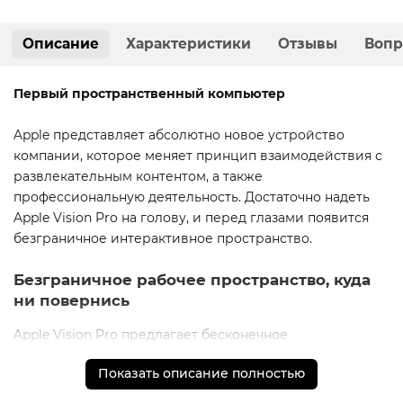
Описание
Характеристики
Отзывы
Вопр
Первый пространственный компьютер
Apple представляет абсолютно новое устройство
компании, которое меняет принцип взаимодействия с
развлекательным контентом, а также
профессиональную деятельность. Достаточно надеть
Apple Vision Pro на голову, и перед глазами появится
безграничное интерактивное пространство.
Безграничное рабочее пространство, куда
ни повернись
Apple Vision Pro предлагает бесконечное
интерактивное пространство для работы с любимыми
Показать описание полностью
приложениями. От веб-страниц в Safari до записей
в Заметках или диалогов в Сообщениях —