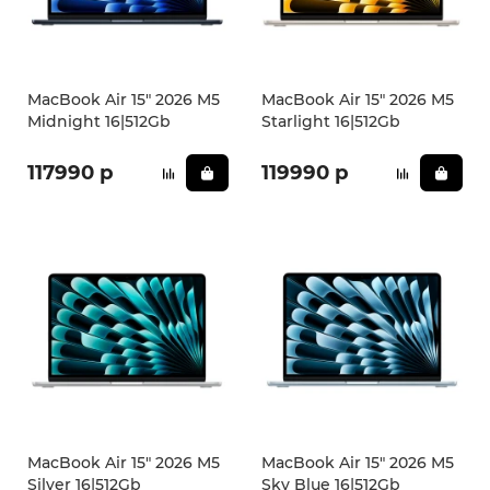
iPhone 16e
iPad Pro 13 M4 (2024)
iMac
Galaxy Z Flip 7
Все категории (12)
Все категории (9)
Mac Studio
Все категории (17)
MacBook Air 15" 2026 M5
MacBook Air 15" 2026 M5
Midnight 16|512Gb
Starlight 16|512Gb
AppleTV
117990 р
119990 р
Mac Mini
AirTag
HomePod
MacBook Air 15" 2026 M5
MacBook Air 15" 2026 M5
Silver 16|512Gb
Sky Blue 16|512Gb