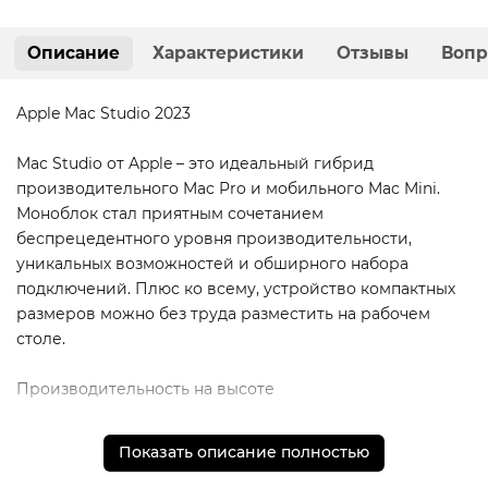
Описание
Характеристики
Отзывы
Вопр
Apple Mac Studio 2023
Mac Studio от Apple – это идеальный гибрид
производительного Mac Pro и мобильного Mac Mini.
Моноблок стал приятным сочетанием
беспрецедентного уровня производительности,
уникальных возможностей и обширного набора
подключений. Плюс ко всему, устройство компактных
размеров можно без труда разместить на рабочем
столе.
Производительность на высоте
Устройство оснащено фирменными процессорами с
Показать описание полностью
рядом современных инновационных характеристик.