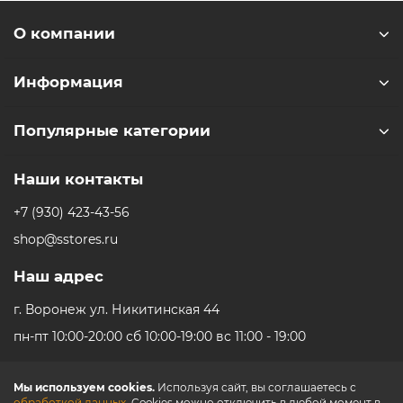
отвлекающих деталей. Именно поэтому Mac Studio от
Apple способен гармонично вписаться в любой
О компании
интерьер и выгодно дополнить убранство рабочего
стола. Основой корпуса устройства служит цельный
Информация
алюминиевый профиль. Параметры Mac Studio
представлены площадью основания всего лишь 7,7
Популярные категории
дюймов и высотой – не более 3,7 дюймов.
Улучшенная система охлаждения
Тепловой дизайн устройства образован несколькими
Наши контакты
дополняющими друг друга элементами, в виде:
+7 (930) 423-43-56
воздушных каналов;
shop@sstores.ru
Наш адрес
4 тысяч перфораций на панелях;
системы двухсторонних вентиляторов.
г. Воронеж ул. Никитинская 44
Слаженность работы системы служит залогом
пн-пт 10:00-20:00 сб 10:00-19:00 вс 11:00 - 19:00
правильного распределения и направления
воздушных потоков через внутренние компоненты.
Быстрое охлаждение предусмотрено и для
Мы используем cookies.
Используя сайт, вы соглашаетесь с
обработкой данных
. Cookies можно отключить в любой момент в