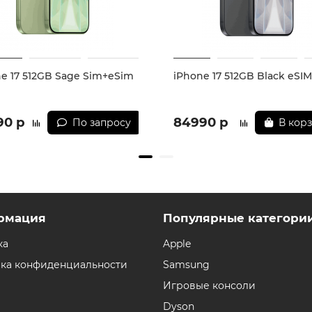
e 17 512GB Sage Sim+eSim
iPhone 17 512GB Black eSIM
90 р
84990 р
По запросу
В кор
рмация
Популярные категори
ка
Apple
ка конфиденциальности
Samsung
Игровые консоли
Dyson