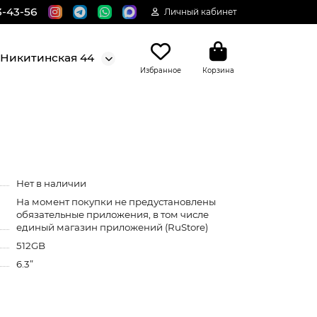
3-43-56
Личный кабинет
. Никитинская 44
Избранное
Корзина
Нет в наличии
На момент покупки не предустановлены
обязательные приложения, в том числе
единый магазин приложений (RuStore)
512GB
6.3”