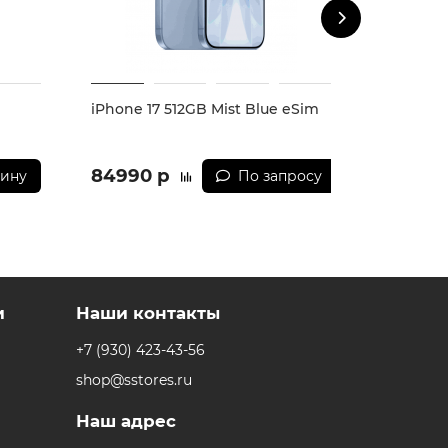
iPhone 17 512GB Mist Blue eSim
iPhone 1
84990 р
84990
зину
По запросу
и
Наши контакты
+7 (930) 423-43-56
shop@sstores.ru
Наш адрес