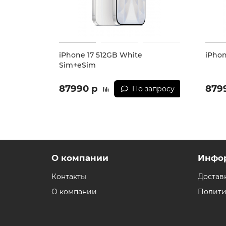
iPhone 17 512GB White
iPhon
Sim+eSim
87990 р
879
По запросу
О компании
Инфо
Контакты
Достав
О компании
Полити