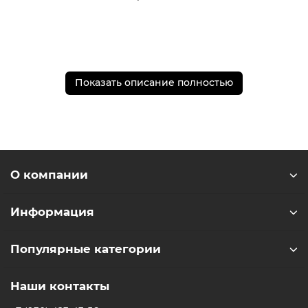
* - Актуальную стоимость и наличие товара, а также
Показать описание полностью
порядок доставки и оплаты необходимо уточнять у
менеджеров магазина.
** - На момент покупки не предустановлены
обязательные приложения, в том числе единый
магазин приложений (RuStore)
О компании
Информация
Популярные категории
Наши контакты