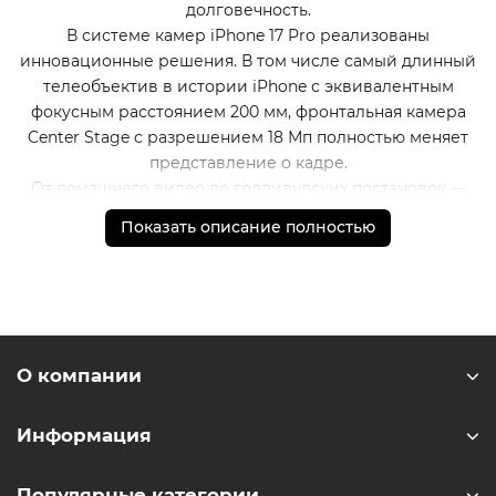
долговечность.
В системе камер iPhone 17 Pro реализованы
инновационные решения. В том числе самый длинный
телеобъектив в истории iPhone с эквивалентным
фокусным расстоянием 200 мм, фронтальная камера
Center Stage с разрешением 18 Мп полностью меняет
представление о кадре.
От домашнего видео до голливудских постановок —
iPhone 17 Pro справится с любой задачей. Благодаря
Показать описание полностью
большему количеству профессиональных функций для
видео, чем когда-либо — таким как улучшенная
стабилизация видео, характеристики
кинематографического уровня и совместимость с
отраслевыми рабочими процессами — iPhone 17 Pro
предоставляет мощные инструменты для создания
О компании
фильмов в любое время и в любом месте.
* - Актуальную стоимость и наличие товара, а также
Информация
порядок доставки и оплаты необходимо уточнять у
менеджеров магазина.
Популярные категории