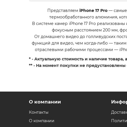
Представляем
iPhone 17 Pro
— самые 
термообработанного алюминия, кото
В системе камер iPhone 17 Pro реализован
фокусным расстоянием 200 мм, фро
От домашнего видео до голливудских поста
функций для видео, чем когда-либо — таким
отраслевыми рабочими процессами — iPhon
* - Актуальную стоимость и наличие товара,
** - На момент покупки не предустановлены
О компании
Инфо
Контакты
Достав
О компании
Полити