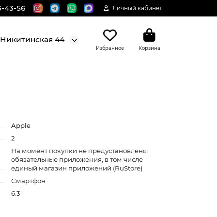
3-43-56
Личный кабинет
. Никитинская 44
Избранное
Корзина
Apple
2
На момент покупки не предустановлены
обязательные приложения, в том числе
единый магазин приложений (RuStore)
Смартфон
6.3"