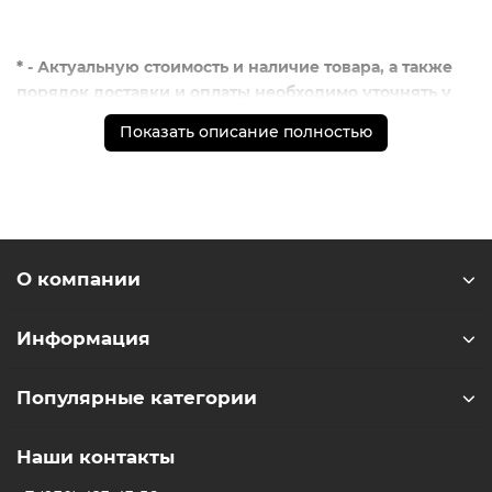
* - Актуальную стоимость и наличие товара, а также
порядок доставки и оплаты необходимо уточнять у
менеджеров магазина.
Показать описание полностью
** - На момент покупки не предустановлены
обязательные приложения, в том числе единый
магазин приложений (RuStore)
О компании
Информация
Популярные категории
Наши контакты