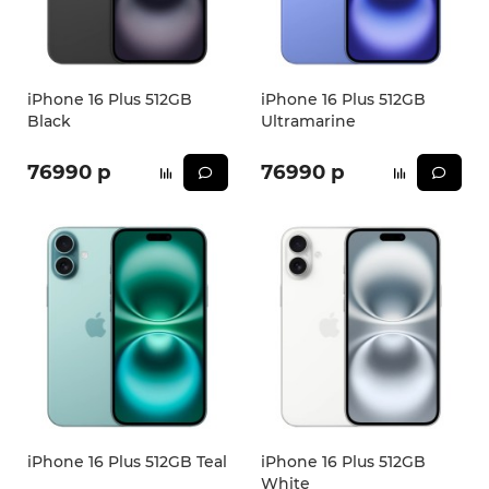
iPhone 16e
iPad Pro 13 M4 (2024)
iMac
Galaxy Z Flip 7
Все категории (12)
Все категории (9)
Mac Studio
Все категории (17)
iPhone 16 Plus 512GB
iPhone 16 Plus 512GB
Black
Ultramarine
AppleTV
76990 р
76990 р
Mac Mini
AirTag
HomePod
iPhone 16 Plus 512GB Teal
iPhone 16 Plus 512GB
White