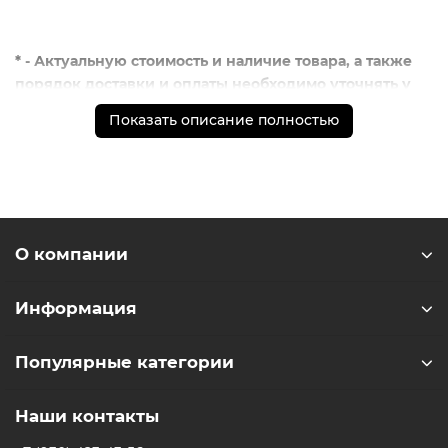
* - Актуальную стоимость и наличие товара, а также
порядок доставки и оплаты необходимо уточнять у
менеджеров магазина.
Показать описание полностью
** - На момент покупки не предустановлены
обязательные приложения, в том числе единый
магазин приложений (RuStore)
О компании
Информация
Популярные категории
Наши контакты