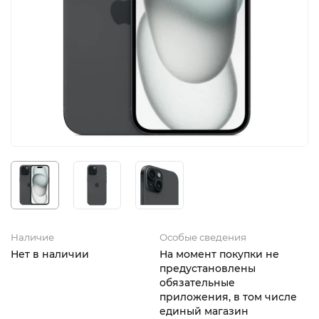
iPhone 16e
iPad Pro 13 M4 (2024)
iMac
Galaxy Z Flip 7
Все категории (12)
Все категории (9)
Mac Studio
Все категории (17)
AppleTV
Mac Mini
AirTag
HomePod
Наличие
Особые сведения
Нет в наличии
На момент покупки не
предустановлены
обязательные
приложения, в том числе
единый магазин