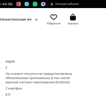
3-43-56
Личный кабинет
. Никитинская 44
Избранное
Корзина
Apple
2
На момент покупки не предустановлены
обязательные приложения, в том числе
единый магазин приложений (RuStore)
Смартфон
6.3"