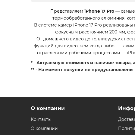
Представляем
iPhone 17 Pro
— самые 
термообработанного алюминия, кото
В системе камер iPhone 17 Pro реализован
фокусным расстоянием 200 мм, фро
От домашнего видео до голливудских поста
функций для видео, чем когда-либо — таким
отраслевыми рабочими процессами — iPhon
* - Актуальную стоимость и наличие товара,
** - На момент покупки не предустановлены
О компании
Инфо
Контакты
Достав
О компании
Полити