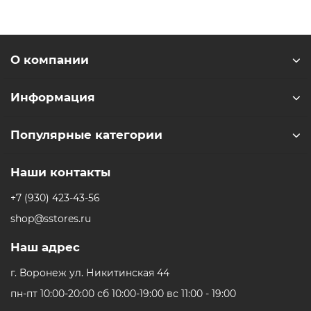
установлен энергоэффективный модем C1X
производства непосредственно Apple.
Максимум автономии для полного
О компании
дня работы
Устройство поддерживает длительное время работы
Информация
без подзарядки, позволяя сосредоточиться на рабочих
задачах или развлечении. Энергоэффективность
Популярные категории
компонентов оптимизирована для лучшей работы
с аккумулятором.
Наши контакты
Новая ступень многозадачности
+7 (930) 423-43-56
Новая операционная система приносит
shop@sstores.ru
усовершенствованную систему окон, удобные
инструменты для работы с файлами и расширенные
Наш адрес
возможности управления звуком. Всё продумано для
комфортной многозадачности и креативной работы.
г. Воронеж ул. Никитинская 44
Аксессуары для творчества и работы
пн-пт 10:00-20:00 сб 10:00-19:00 вс 11:00 - 19:00