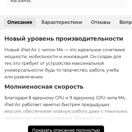
магазина.
Описание
Характеристики
Отзывы
Вопр
Новый уровень производительности
Новый iPad Air с чипом M4 — это идеальное сочетание
мощности, мобильности и инноваций. Он создан для
тех, кто требует от устройства максимальной
универсальности: будь то творчество, работа, учеба
или развлечения.
Молниеносная скорость
Благодаря 8 ядерному CPU и 9 ядерному GPU чипа M4,
iPad Air работает заметно быстрее предыдущих
версий, обеспечивая плавную работу даже с тяжелыми
задачами и сложной графикой. Мощный чип
раскрывает новые горизонты для творчества
Показать описание полностью
и мультимедийных развлечений.