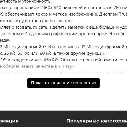
нтность и утонченность.
na с разрешением 2360x1640 пикселей и плотностью 264 п
PS обеспечивает яркое и четкое изображение. Дисплей True
во к жиру и отпечаткам пальцев.
оляет рисовать, писать и делать заметки с еще большим уд
цессором и 4-ядерным графическим процессором. Это обе
адач.
2 МП с диафрагмой ƒ/1,8 и тыловую на 12 МП с диафрагмой 
 25 к/с, 30 к/с или 60 к/с, а также другие функции.
S и поддерживает iPadOS. Объем встроенной памяти составл
 обеспечивают качественный звук.
это современное и функциональное устройство, которое стан
Показать описание полностью
 а также порядок доставки и оплаты необходимо уточнять
 обязательные приложения, в том числе единый магазин 
рмация
Популярные категори