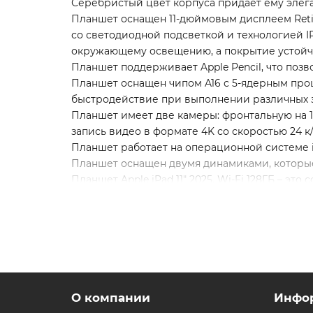
Серебристый цвет корпуса придает ему элега
Планшет оснащен 11-дюймовым дисплеем Reti
со светодиодной подсветкой и технологией I
окружающему освещению, а покрытие устойчи
Планшет поддерживает Apple Pencil, что позв
Планшет оснащен чипом A16 с 5-ядерным про
быстродействие при выполнении различных з
Планшет имеет две камеры: фронтальную на 1
запись видео в формате 4K со скоростью 24 к/с,
Планшет работает на операционной системе iO
Планшет оснащен двумя динамиками, которые
Планшет Apple iPad 11" 2025, Wi-Fi 128ГБ – 
развлечениях.
* - Актуальную стоимость и наличие товара,
** - На момент покупки не предустановлены
О компании
Инфо