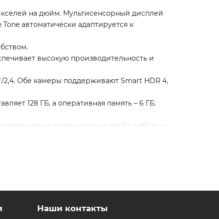
икселей на дюйм. Мультисенсорный дисплей
 Tone автоматически адаптируется к
обством.
спечивает высокую производительность и
ƒ/2,4. Обе камеры поддерживают Smart HDR 4,
яет 128 ГБ, а оперативная память – 6 ГБ.
ет незаменимым помощником в учебе, работе и
 у менеджеров магазина.
приложений (RuStore).
и
Наши контакты