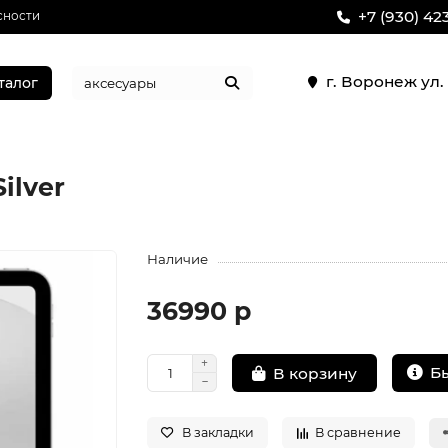
+7 (930) 42
сности
г. Воронеж ул
талог
Silver
Наличие
36990 р
Б
В корзину
В закладки
В сравнение