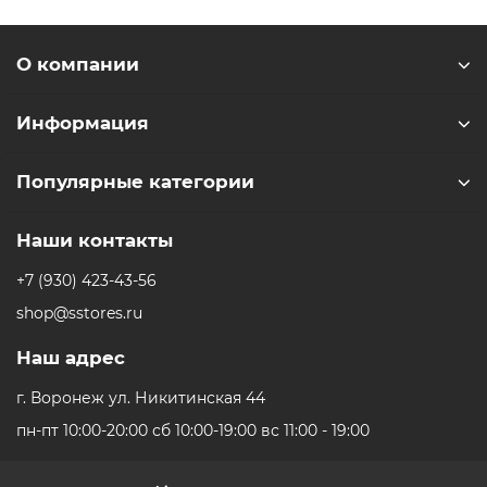
Процессор: Apple M3
О компании
Частота процессора: 4000 Гц
Информация
Количество ядер процессора: 8
Тип видеокарты: встроенная
Популярные категории
Название видеокарты: Apple M3 8-core
Наши контакты
Тип видеопамяти: SMA
+7 (930) 423-43-56
shop@sstores.ru
Тип оперативной памяти: LPDDR4X
Наш адрес
Объем оперативной памяти: 8 ГБ
г. Воронеж ул. Никитинская 44
Частота оперативной памяти: 3200 МГц
пн-пт 10:00-20:00 сб 10:00-19:00 вс 11:00 - 19:00
Общий объем HDD: без HDD