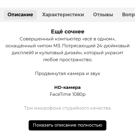
Описание
Характеристики
Отзывы
Вопр
Ещё сочнее
Совершенный компьютер «всё в одном»,
оснащённый чипом M3. Потрясающий 24-дюймовый
дисплей◊ и культовый дизайн, который украсит
любое пространство.
Продвинутая
камера и звук
HD-камера
FaceTime 1080p
Три микрофона
студийного качества
Шесть динамиков
с поддержкой
пространственного
Показать описание полностью
звука