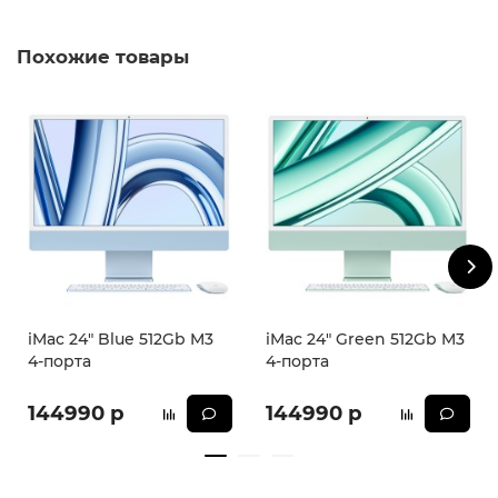
Характеристики:
Похожие товары
Дисплей
Диагональ экрана: 24 "
Разрешение экрана: 4480x2520
Тип покрытия экрана: матовый
Тип матрицы экрана: IPS
iMac 24" Blue 512Gb M3
iMac 24" Green 512Gb M3
Наличие сенсорного экрана: нет
4-порта
4-порта
144990 р
144990 р
Производительность
Линейка процессора: Apple M3