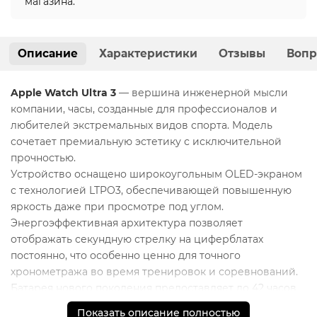
магазина.
Описание
Характеристики
Отзывы
Вопр
Apple Watch Ultra 3
— вершина инженерной мысли
компании, часы, созданные для профессионалов и
любителей экстремальных видов спорта. Модель
сочетает премиальную эстетику с исключительной
прочностью.
Устройство оснащено широкоугольным OLED-экраном
с технологией LTPO3, обеспечивающей повышенную
яркость даже при просмотре под углом.
Энергоэффективная архитектура позволяет
отображать секундную стрелку на циферблатах
постоянно, что особенно ценно для точного
хронометража во время тренировок и соревнований.
Батарея нового поколения предоставляет до 42 часов
работы в нормальном режиме и до 72 часов в режиме
Показать описание полностью