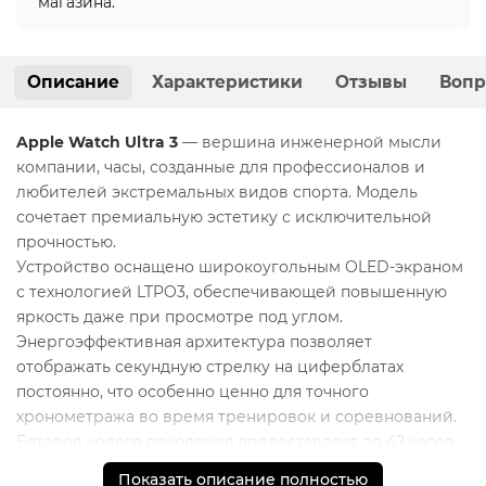
магазина.
Описание
Характеристики
Отзывы
Вопр
Apple Watch Ultra 3
— вершина инженерной мысли
компании, часы, созданные для профессионалов и
любителей экстремальных видов спорта. Модель
сочетает премиальную эстетику с исключительной
прочностью.
Устройство оснащено широкоугольным OLED-экраном
с технологией LTPO3, обеспечивающей повышенную
яркость даже при просмотре под углом.
Энергоэффективная архитектура позволяет
отображать секундную стрелку на циферблатах
постоянно, что особенно ценно для точного
хронометража во время тренировок и соревнований.
Батарея нового поколения предоставляет до 42 часов
работы в нормальном режиме и до 72 часов в режиме
Показать описание полностью