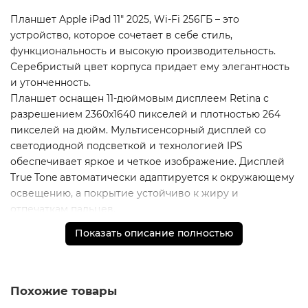
Планшет Apple iPad 11" 2025, Wi-Fi 256ГБ – это
устройство, которое сочетает в себе стиль,
функциональность и высокую производительность.
Серебристый цвет корпуса придает ему элегантность
и утонченность.
Планшет оснащен 11-дюймовым дисплеем Retina с
разрешением 2360x1640 пикселей и плотностью 264
пикселей на дюйм. Мультисенсорный дисплей со
светодиодной подсветкой и технологией IPS
обеспечивает яркое и четкое изображение. Дисплей
True Tone автоматически адаптируется к окружающему
освещению, а покрытие устойчиво к жиру и
отпечаткам пальцев.
Планшет поддерживает Apple Pencil, что позволяет
Показать описание полностью
рисовать, писать и делать заметки с еще большим
удобством.
Планшет оснащен чипом A16 с 5-ядерным процессором
и 4-ядерным графическим процессором. Это
Похожие товары
обеспечивает высокую производительность и