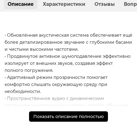
Описание
Характеристики
Отзывы
Вопр
• Обновлённая акустическая система обеспечивает ещё
более детализированное звучание с глубокими басами
и чистыми высокими частотами.
• Продвинутое активное шумоподавление эффективно
изолирует от внешних звуков, создавая эффект
полного погружения.
• Адаптивный режим прозрачности помогает
комфортно слышать окружающую среду при
необходимости.
• Пространственное аудио с динамическим
отслеживанием положения головы создаёт объёмное
и реалистичное звучание.
Показать описание полностью
* - Актуальную стоимость и наличие товара, а также
порядок доставки и оплаты необходимо уточнять у