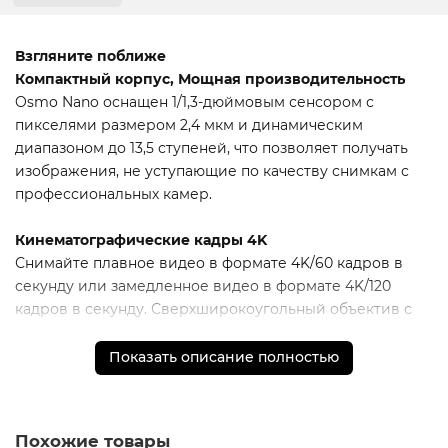
Взгляните поближе
Компактный корпус, Мощная производительность
Osmo Nano оснащен 1/1,3-дюймовым сенсором с
пикселями размером 2,4 мкм и динамическим
диапазоном до 13,5 ступеней, что позволяет получать
изображения, не уступающие по качеству снимкам с
профессиональных камер.
Кинематографические кадры 4K
Снимайте плавное видео в формате 4K/60 кадров в
секунду или замедленное видео в формате 4K/120
кадров в секунду. Сверхширокоугольный объектив с
углом обзора 143° позволяет делать групповые снимки
и снимать панорамные виды, что идеально подходит
Показать описание полностью
для путешествий и приключений.
Потрясающие цвета и ночные сцены
Похожие товары
Снимайте более миллиарда цветов с плавными