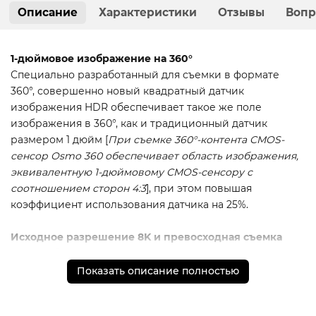
Описание
Характеристики
Отзывы
Вопр
1-дюймовое изображение на 360°
Специально разработанный для съемки в формате
360°, совершенно новый квадратный датчик
изображения HDR обеспечивает такое же поле
изображения в 360°, как и традиционный датчик
размером 1 дюйм [
При съемке 360°-контента CMOS-
сенсор Osmo 360 обеспечивает область изображения,
эквивалентную 1-дюймовому CMOS-сенсору с
соотношением сторон 4:3
], при этом повышая
коэффициент использования датчика на 25%.
Исходное разрешение 8K и превосходная съемка
при слабом освещении
Первая камера DJI, которая предлагает собственное
Показать описание полностью
видео 8K 360° с большими пикселями 2,4 мкм. 13,5
ступеней динамического диапазона позволяют снимать