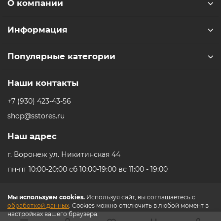
О компании
системой охлаждения обеспечивает непрерывную
запись в формате 8K/30 кадров в секунду
Информация
продолжительностью до 100 минут и до 190 минут
записи при съемке видео 6K 360°.
Популярные категории
10-битная и D-Log M цветовая производительность
Все видеоформаты поддерживают 10-битную глубину
Наши контакты
цвета, позволяя захватывать более миллиарда цветов.
Режим D-Log M дополнительно расширяет
+7 (930) 423-43-56
динамический диапазон, сохраняя больше деталей для
shop@sstores.ru
большей гибкости на этапе постобработки.
Наш адрес
Магнитная экосистема быстрого высвобождения
г. Воронеж ул. Никитинская 44
Osmo
Совместим с аксессуарами серии Osmo Action и
пн-пт 10:00-20:00 сб 10:00-19:00 вс 11:00 - 19:00
оснащен резьбовым отверстием 1/4". Легко
переключайтесь между режимами съемки с помощью
Мы используем cookies.
Используя сайт, вы соглашаетесь с
палки для селфи и регулируемого быстросъемного
обработкой данных
. Cookies можно отключить в любой момент в
адаптера.
настройках вашего браузера.