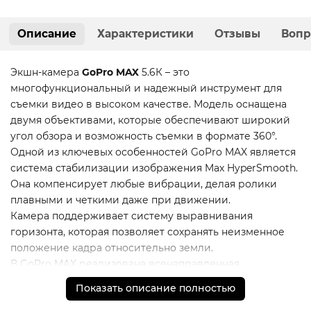
Описание
Характеристики
Отзывы
Вопр
Экшн-камера
GoPro MAX
5.6К – это
многофункциональный и надежный инструмент для
съемки видео в высоком качестве. Модель оснащена
двумя объективами, которые обеспечивают широкий
угол обзора и возможность съемки в формате 360°.
Одной из ключевых особенностей GoPro MAX является
система стабилизации изображения Max HyperSmooth.
Она компенсирует любые вибрации, делая ролики
плавными и четкими даже при движении.
Камера поддерживает систему выравнивания
горизонта, которая позволяет сохранять неизменное
положение кадра относительно земли.
В GoPro MAX реализована всенаправленная
звукозапись. Шесть микрофонов высокой
Показать описание полностью
чувствительности создают объемную аудиосистему,