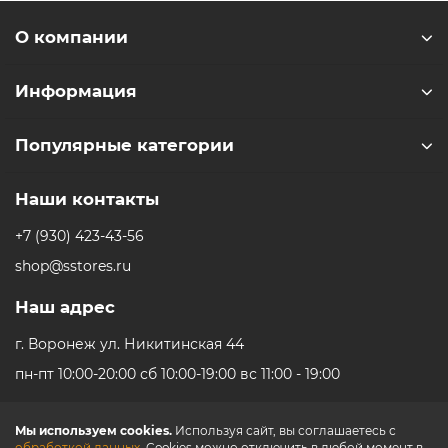
синхронизироваться со смартфоном и вести
трансляции в любых социальных сетях с качественной
О компании
картинкой и плавным видеорядом.
В комплект камеры входят аккумулятор, изогнутое
Информация
клеящееся крепление, две защитные линзы, две
крышки объектива, сумка из микроволокна, крепежная
Популярные категории
пряжка и крепежный винт, а также кабель USB-C.
* - Актуальную стоимость и наличие товара, а также
Наши контакты
порядок доставки и оплаты необходимо уточнять у
+7 (930) 423-43-56
менеджеров магазина.
shop@sstores.ru
Наш адрес
г. Воронеж ул. Никитинская 44
пн-пт 10:00-20:00 сб 10:00-19:00 вс 11:00 - 19:00
Мы используем cookies.
Используя сайт, вы соглашаетесь с
обработкой данных
. Cookies можно отключить в любой момент в